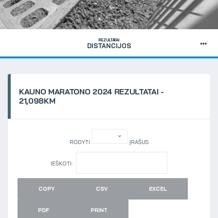
REZULTATAI
DISTANCIJOS
KAUNO MARATONO 2024 REZULTATAI -
21,098KM
RODYTI
ĮRAŠUS
IEŠKOTI:
COPY
CSV
EXCEL
PDF
PRINT