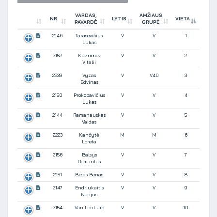
VARDAS,
AMŽIAUS
NR.
LYTIS
VIETA
PAVARDĖ
GRUPĖ
2146
Tarasevičius
V
V
1
Lukas
2152
Kuznecov
V
V
2
Vitalii
2239
Vyzas
V
V40
3
Edvinas
2150
Prokopavičius
V
V
4
Lukas
2144
Ramanauskas
V
V
5
Vaidas
2223
Kančytė
M
M
6
Loreta
2156
Balsys
V
V
7
Domantas
2151
Bizas Benas
V
V
8
2147
Endriukaitis
V
V
9
Nerijus
2154
Van Lent Jip
V
V
10