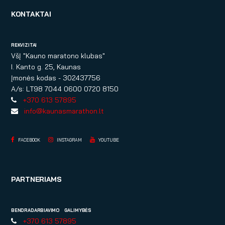
KONTAKTAI
REKVIZITAI
VšĮ "Kauno maratono klubas"
I. Kanto g. 25, Kaunas
Įmonės kodas - 302437756
A/s: LT98 7044 0600 0720 8150
+370 613 57895
info@kaunasmarathon.lt
FACEBOOK
INSTAGRAM
YOUTUBE
PARTNERIAMS
BENDRADARBIAVIMO GALIMYBĖS
+370 613 57895