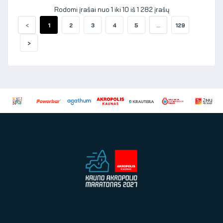
Rodomi įrašai nuo 1 iki 10 iš 1 282 įrašų
<
1
2
3
4
5
…
129
>