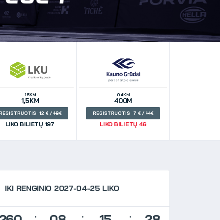
1.5KM
0.4KM
1,5KM
400M
REGISTRUOTIS 12
/
18
REGISTRUOTIS 7
/
14
LIKO BILIETŲ 197
LIKO BILIETŲ 46
IKI RENGINIO 2027-04-25 LIKO
260
08
15
28