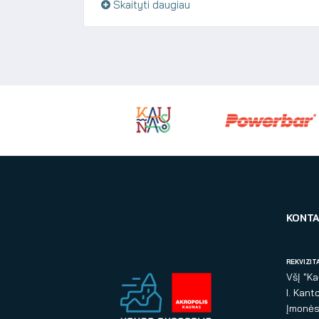
Skaityti daugiau
KONTA
REKVIZITA
VšĮ "K
I. Kant
Įmonės