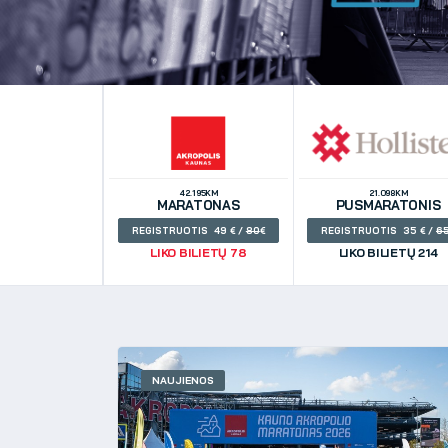
42.195KM
21.098KM
MARATONAS
PUSMARATONIS
REGISTRUOTIS 49
/
80
REGISTRUOTIS 35
/
6
LIKO BILIETŲ 78
LIKO BILIETŲ 214
NAUJIENOS