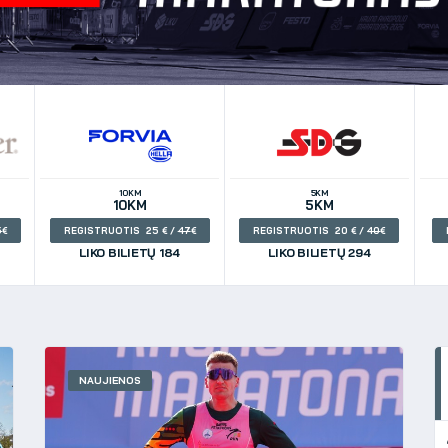
10KM
5KM
10KM
5KM
5
REGISTRUOTIS 25
/
47
REGISTRUOTIS 20
/
40
LIKO BILIETŲ 184
LIKO BILIETŲ 294
NAUJIENOS