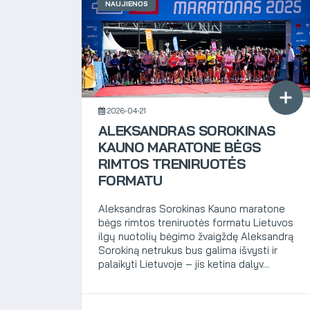
NAUJIENOS
2026-04-21
​ALEKSANDRAS SOROKINAS
KAUNO MARATONE BĖGS
RIMTOS TRENIRUOTĖS
FORMATU
​Aleksandras Sorokinas Kauno maratone
bėgs rimtos treniruotės formatu Lietuvos
ilgų nuotolių bėgimo žvaigždę Aleksandrą
Sorokiną netrukus bus galima išvysti ir
palaikyti Lietuvoje – jis ketina dalyv...