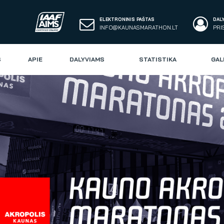
ELEKTRONINIS PAŠTAS
DAL
INFO@KAUNASMARATHON.LT
PRI
S
APIE
DALYVIAMS
STATISTIKA
GAL