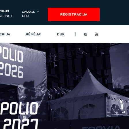
YVIAMS
LANGUAGE
REGISTRACIJA
LTU
SIJUNGTI
ERIJA
RĖMĖJAI
DUK